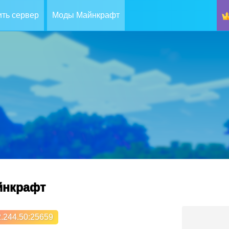
ть сервер
Моды Майнкрафт
айнкрафт
.244.50
:25659