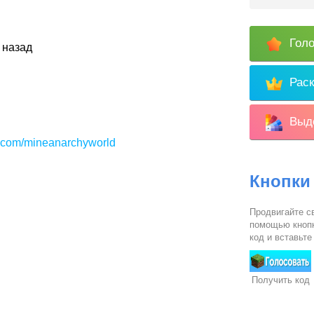
Голо
 назад
Раск
Выде
k.com/mineanarchyworld
Кнопки
Продвигайте св
помощью кнопк
код и вставьте
Получить код