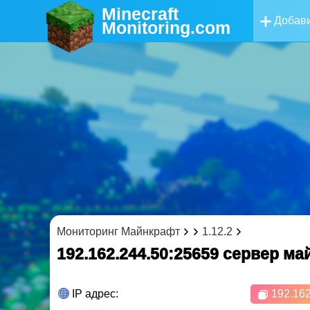
Minecraft
Добави
Monitoring
.com
Мониторинг Майнкрафт
1.12.2
192.162.244.50:25659 cервер м
IP адрес:
192.162