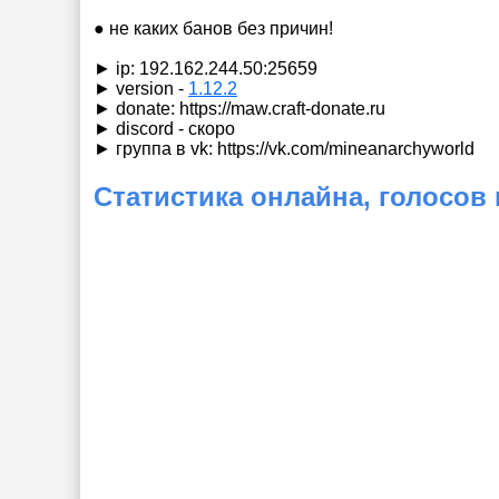
● не каких банов без причин!
► ip: 192.162.244.50:25659
► version -
1.12.2
► donate:
https://maw.craft-donate.ru
► discord - скоро
► группа в vk:
https://vk.com/mineanarchyworld
Статистика онлайна, голосов