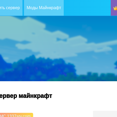
ть сервер
Моды Майнкрафт
cервер майнкрафт
MC.1337srv.com