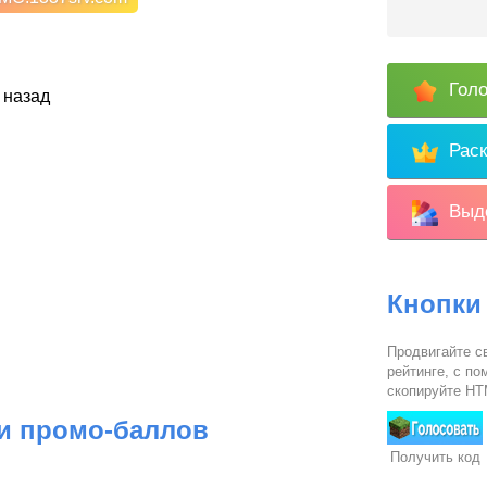
Голо
 назад
Раск
Выде
Кнопки
Продвигайте с
рейтинге, с п
скопируйте HTM
 и промо-баллов
Получить код