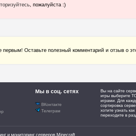
торизуйтесь
, пожалуйста :)
е первым! Оставьте полезный комментарий и отзыв о это
Мы в соц. сетях
Вы на сайте серв
игры выберите ТО
играми. Для каж
ВКонтакте
сортировка серве
хотите узнать как
Телеграм
ер
переходите в раз
инг и мониторинг серверов Minecraft