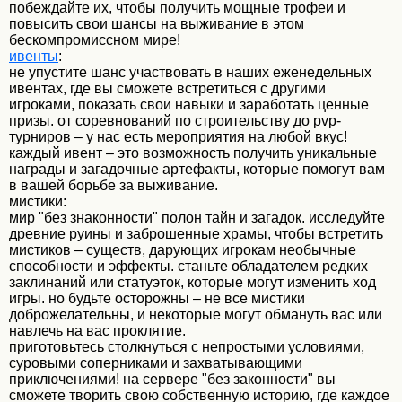
побеждайте их, чтобы получить мощные трофеи и
повысить свои шансы на выживание в этом
бескомпромиссном мире!
ивенты
:
не упустите шанс участвовать в наших еженедельных
ивентах, где вы сможете встретиться с другими
игроками, показать свои навыки и заработать ценные
призы. от соревнований по строительству до pvp-
турниров – у нас есть мероприятия на любой вкус!
каждый ивент – это возможность получить уникальные
награды и загадочные артефакты, которые помогут вам
в вашей борьбе за выживание.
мистики:
мир "без знакoнности" полон тайн и загадок. исследуйте
древние руины и заброшенные храмы, чтобы встретить
мистиков – существ, дарующих игрокам необычные
способности и эффекты. станьте обладателем редких
заклинаний или статуэток, которые могут изменить ход
игры. но будьте осторожны – не все мистики
доброжелательны, и некоторые могут обмануть вас или
навлечь на вас проклятие.
приготовьтесь столкнуться с непростыми условиями,
суровыми соперниками и захватывающими
приключениями! на сервере "без законности" вы
сможете творить свою собственную историю, где каждое