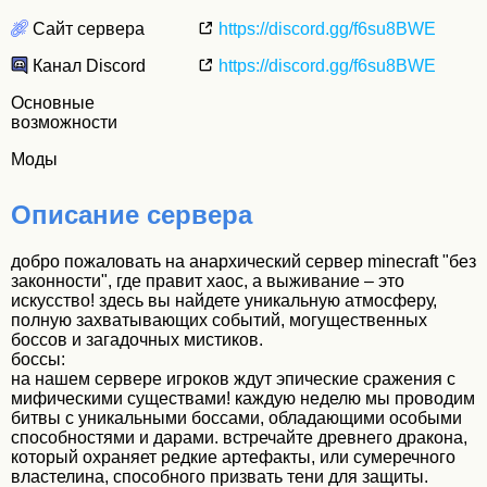
Сайт сервера
https://discord.gg/f6su8BWE
Канал Discord
https://discord.gg/f6su8BWE
Основные
возможности
Моды
Описание сервера
добро пожаловать на анархический сервер minecraft "без
законности", где правит хаос, а выживание – это
искусство! здесь вы найдете уникальную атмосферу,
полную захватывающих событий, могущественных
боссов и загадочных мистиков.
боссы:
на нашем сервере игроков ждут эпические сражения с
мифическими существами! каждую неделю мы проводим
битвы с уникальными боссами, обладающими особыми
способностями и дарами. встречайте древнего дракона,
который охраняет редкие артефакты, или сумеречного
властелина, способного призвать тени для защиты.