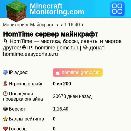
Minecraft
Monitoring
.com
Мониторинг Майнкрафт
1.16.40
HomTime cервер майнкрафт
🌀 HomTime — мистика, боссы, ивенты и многое
другое! 🌐 IP: homtime.gomc.fun | 💎 Донат:
homtime.easydonate.ru
IP адрес:
homtime.gomc.fun
Игроков онлайн
0 из 200
Последняя
20673 дней назад
проверка онлайна
Версия
1.16.40
Баллы рейтинга
0
Голосов
0