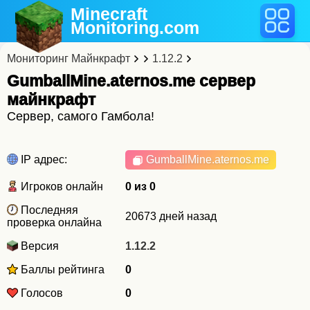
Minecraft
Monitoring
.com
Мониторинг Майнкрафт
1.12.2
GumballMine.aternos.me cервер
майнкрафт
Сервер, самого Гамбола!
IP адрес:
GumballMine.aternos.me
Игроков онлайн
0 из 0
Последняя
20673 дней назад
проверка онлайна
Версия
1.12.2
Баллы рейтинга
0
Голосов
0