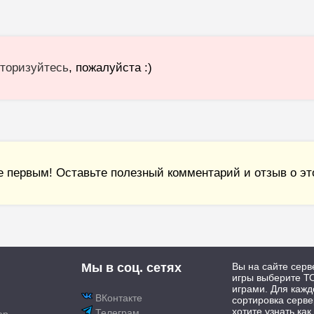
торизуйтесь
, пожалуйста :)
е первым! Оставьте полезный комментарий и отзыв о это
Мы в соц. сетях
Вы на сайте серв
игры выберите ТО
играми. Для каж
ВКонтакте
сортировка серве
хотите узнать как
Телеграм