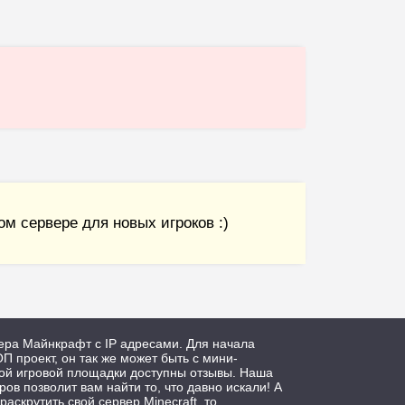
м сервере для новых игроков :)
ера Майнкрафт с IP адресами. Для начала
П проект, он так же может быть с мини-
дой игровой площадки доступны отзывы. Наша
ров позволит вам найти то, что давно искали! А
 раскрутить свой сервер Minecraft, то