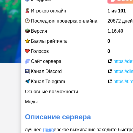
Игроков онлайн
1 из 101
Последняя проверка онлайна
20672 дней
Версия
1.16.40
Баллы рейтинга
0
Голосов
0
Сайт сервера
https://d
Канал Discord
https://d
Канал Telegram
https://t
Основные возможности
Моды
Описание сервера
лучщее
гриф
ерское выживание заходите быстрее