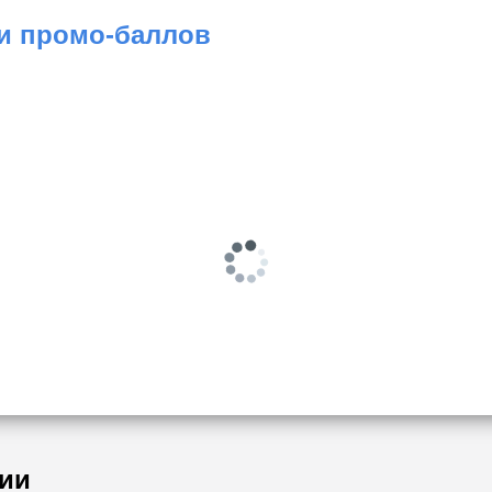
 и промо-баллов
ии