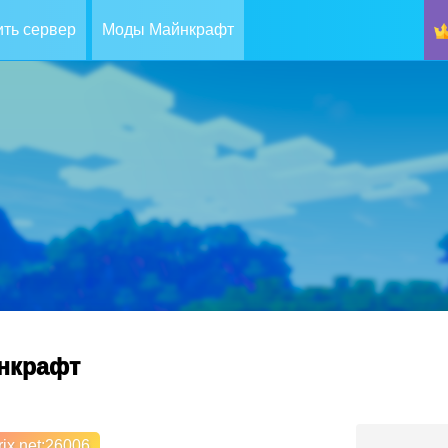
ть сервер
Моды Майнкрафт
йнкрафт
ix.net
:26006