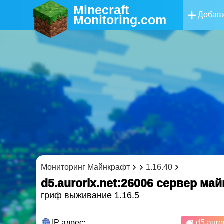
Minecraft
Добави
Monitoring
.com
Мониторинг Майнкрафт
1.16.40
d5.aurorix.net:26006 cервер ма
гриф выживание 1.16.5
IP адрес:
d5.auror