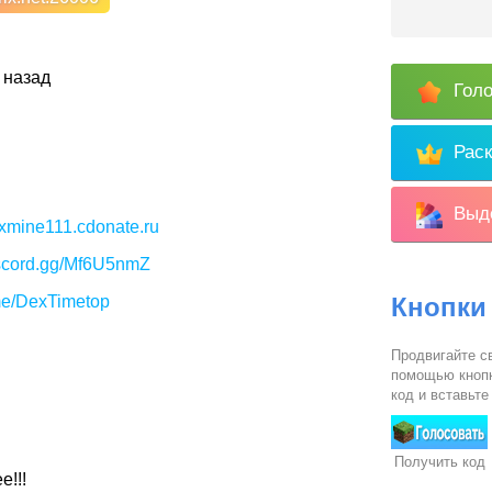
 назад
Голо
Раск
Выде
exmine111.cdonate.ru
iscord.gg/Mf6U5nmZ
.me/DexTimetop
Кнопки
Продвигайте св
помощью кнопк
код и вставьте
Получить код
!!!