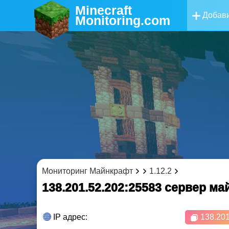
Minecraft
Добави
Monitoring
.com
Мониторинг Майнкрафт
1.12.2
138.201.52.202:25583 cервер м
IP адрес:
138.201