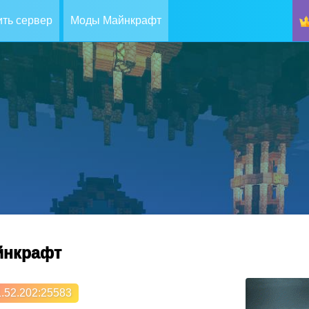
ть сервер
Моды Майнкрафт
айнкрафт
.52.202
:25583