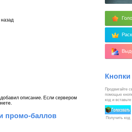
Голо
 назад
Раск
Выде
Кнопки
Продвигайте св
помощью кнопк
добавил описание. Если сервером
код и вставьте
нете
.
 и промо-баллов
Получить код