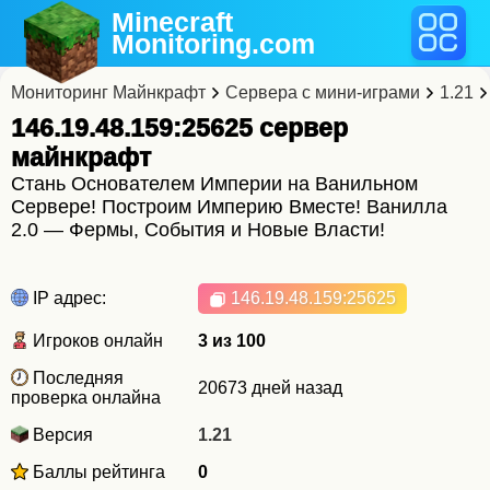
Minecraft
Monitoring
.com
Мониторинг Майнкрафт
Сервера с мини-играми
1.21
146.19.48.159:25625 cервер
майнкрафт
Стань Основателем Империи на Ванильном
Сервере! Построим Империю Вместе! Ванилла
2.0 — Фермы, События и Новые Власти!
IP адрес:
146.19.48.159
:25625
Игроков онлайн
3 из 100
Последняя
20673 дней назад
проверка онлайна
Версия
1.21
Баллы рейтинга
0