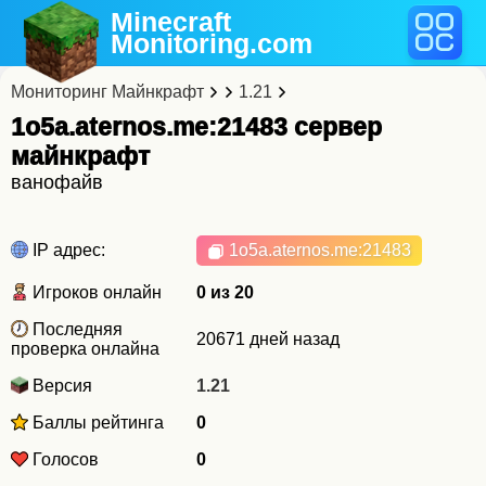
Minecraft
Monitoring
.com
Мониторинг Майнкрафт
1.21
1o5a.aternos.me:21483 cервер
майнкрафт
ванофайв
IP адрес:
1o5a.aternos.me
:21483
Игроков онлайн
0 из 20
Последняя
20671 дней назад
проверка онлайна
Версия
1.21
Баллы рейтинга
0
Голосов
0