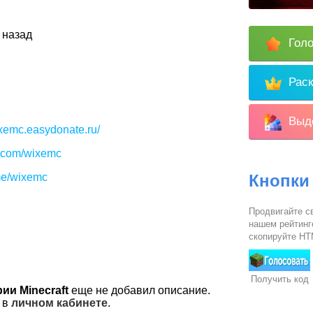
 назад
Голо
Раск
Выде
ixemc.easydonate.ru/
k.com/wixemc
.me/wixemc
Кнопки
Продвигайте с
нашем рейтинг
скопируйте HTM
Получить код
ии Minecraft
еще не добавил описание.
 в
личном кабинете
.