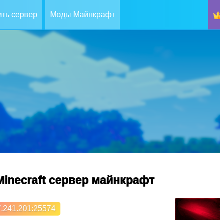
ть сервер
Моды Майнкрафт
inecraft cервер майнкрафт
.241.201
:25574