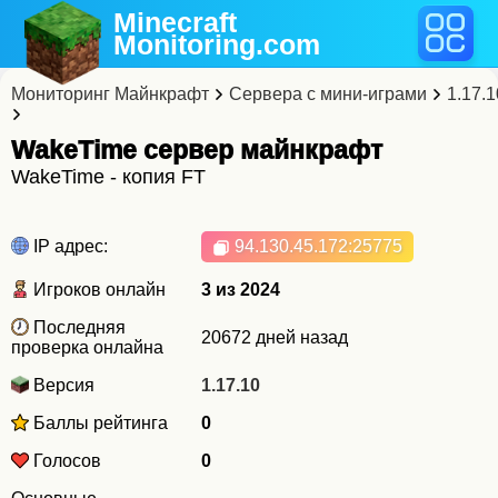
Minecraft
Monitoring
.com
Мониторинг Майнкрафт
Сервера с мини-играми
1.17.1
WakeTime cервер майнкрафт
WakeTime - копия FT
IP адрес:
94.130.45.172
:25775
Игроков онлайн
3 из 2024
Последняя
20672 дней назад
проверка онлайна
Версия
1.17.10
Баллы рейтинга
0
Голосов
0