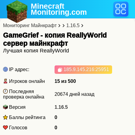
Minecraft
Monitoring
.com
Мониторинг Майнкрафт
1.16.5
GameGrief - копия ReallyWorld
cервер майнкрафт
Лучшая копия ReallyWorld
IP адрес:
185.9.145.216
:25951
Игроков онлайн
15 из 500
Последняя
20674 дней назад
проверка онлайна
Версия
1.16.5
Баллы рейтинга
0
Голосов
0