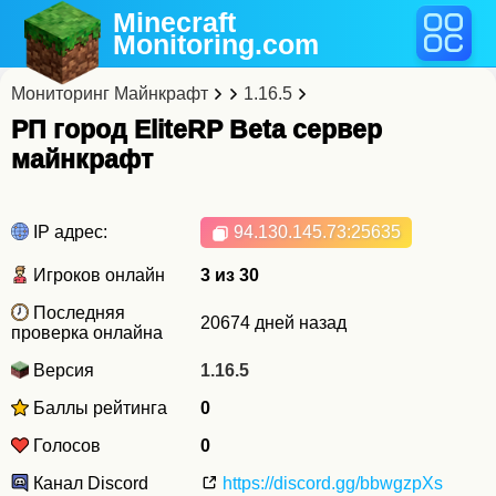
Minecraft
Monitoring
.com
Мониторинг Майнкрафт
1.16.5
РП город EliteRP Beta cервер
майнкрафт
IP адрес:
94.130.145.73
:25635
Игроков онлайн
3 из 30
Последняя
20674 дней назад
проверка онлайна
Версия
1.16.5
Баллы рейтинга
0
Голосов
0
Канал Discord
https://discord.gg/bbwgzpXs