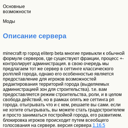
Основные
возможности
Моды
Описание сервера
minecraft rp город eliterp beta многие привыкли к обычной
формуле серверов, где существуют фракции, процесс +-
контролирует администрация. в свою очередь мы
предлагаем тот же сервер в сеттинге классического
ролплей города, однако его особенностью является
предоставление для игроков возможностей
редактирования территорий города (выделяемых
администрацией зон для строительства). т.е. вам
предоставляется режим строительства, роли, и в целом
свобода действий, но в рамках опять же сеттинга рп
города. отыгрывать что и с кем, решаете вы сами. если
не хотите отыгрывать, вы можете стать градостроителем
и просто заниматься постройкой города, его развитием.
блокировка игроков происходит путем всеобщего
голосования на сервере. версия сервера
1.16.5