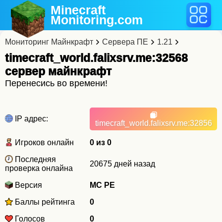
Minecraft
Monitoring
.com
Мониторинг Майнкрафт
Сервера ПЕ
1.21
timecraft_world.falixsrv.me:32568
cервер майнкрафт
Перенесись во времени!
IP адрес:
timecraft_world.falixsrv.me
:32856
Игроков онлайн
0 из 0
Последняя
20675 дней назад
проверка онлайна
Версия
MC PE
Баллы рейтинга
0
Голосов
0