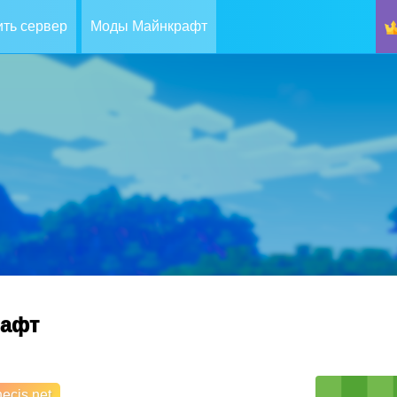
ть сервер
Моды Майнкрафт
рафт
ecis.net