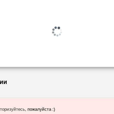
ии
торизуйтесь
, пожалуйста :)