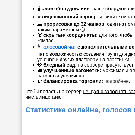
🖥
своё оборудование:
наше оборудование
⭐️
лицензионный сервер:
извините пират
🌄
прорисовка до 32 чанков:
один из немн
таким параметром 😏
🧭
скрытые координаты:
для того, чтобы
компас.
🎙
голосовой чат
с дополнительными во
чат с возможностью создания групп для ди
youtube и других платформ на пластинки.
🩶
бледный сад:
на сервере присутствует н
🚄
улучшенные вагонетки:
максимальная 
вагонетка увеличена.
💱
балансировка торговли:
подробнее
.
чтобы попасть на сервер
не нужно заполнять зая
иметь лицензию!
Статистика онлайна, голосов