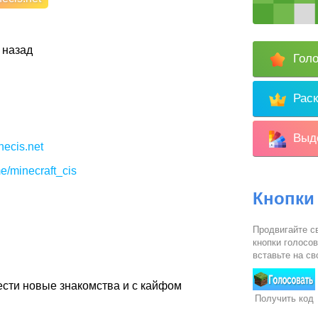
 назад
Голо
Раск
Выде
necis.net
me/minecraft_cis
Кнопки
Продвигайте с
кнопки голосо
вставьте на св
ести новые знакомства и с кайфом
Получить код