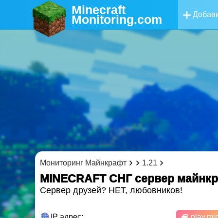
Minecraft
Добави
Monitoring
.com
Мониторинг Майнкрафт
1.21
MINECRAFT СНГ cервер майнк
Сервер друзей? НЕТ, любовников!
IP адрес:
play.min