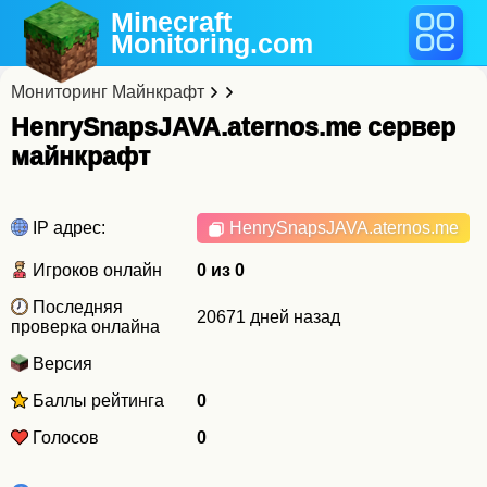
Minecraft
Monitoring
.com
Мониторинг Майнкрафт
HenrySnapsJAVA.aternos.me cервер
майнкрафт
IP адрес:
HenrySnapsJAVA.aternos.me
Игроков онлайн
0 из 0
Последняя
20671 дней назад
проверка онлайна
Версия
Баллы рейтинга
0
Голосов
0