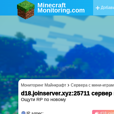
Minecraft
Добави
Monitoring
.com
Мониторинг Майнкрафт
Сервера с мини-играм
d18.joinserver.xyz:25711 cерве
Ощути RP по новому
IP адрес:
d18.join