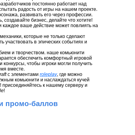
разработчиков постоянно работает над
пытать радость от игры на нашем проекте.
рсонажа, развивать его через профессии.
, создавайте бизнес, делайте что хотите!
и каждое ваше действие может повлиять на
механики, которые не только сделают
ть участвовать в эпических событиях и
ием и творчеством. наше комьюнити
арается обеспечить комфортный игровой
 конкурсы, чтобы игроки могли получить
мя вместе.
raft
с элементами
roleplay
, где можно
ружным комьюнити и наслаждаться кучей
! присоединяйтесь к нашему серверу и
le
!
 и промо-баллов