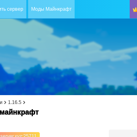
ть сервер
Моды Майнкрафт
и
1.16.5
р майнкрафт
server.xyz
:25711