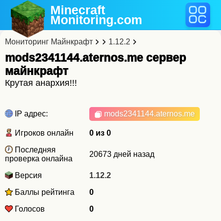
Minecraft
Monitoring
.com
Мониторинг Майнкрафт
1.12.2
mods2341144.aternos.me cервер
майнкрафт
Крутая анархия!!!
IP адрес:
mods2341144.aternos.me
Игроков онлайн
0 из 0
Последняя
20673 дней назад
проверка онлайна
Версия
1.12.2
Баллы рейтинга
0
Голосов
0