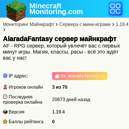
Minecraft
Monitoring
.com
Мониторинг Майнкрафт
Сервера с мини-играми
1.19.4
AlaradaFantasy cервер майнкрафт
AF - RPG сервер, который увлечёт вас с первых
минут игры. Магия, классы, расы - всё это ждёт
вас у нас!
IP адрес:
mc.alarada-fantasy.ru
Игроков онлайн
3 из 70
Последняя
20673 дней назад
проверка онлайна
Версия
1.19.4
Баллы рейтинга
0