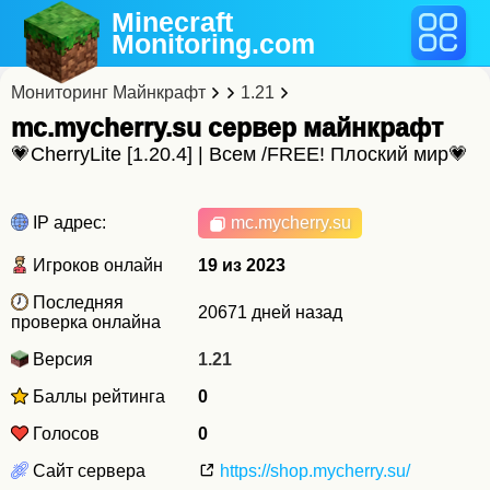
Minecraft
Monitoring
.com
Мониторинг Майнкрафт
1.21
mc.mycherry.su cервер майнкрафт
💗CherryLite [1.20.4] | Всем /FREE! Плоский мир💗
IP адрес:
mc.mycherry.su
Игроков онлайн
19 из 2023
Последняя
20671 дней назад
проверка онлайна
Версия
1.21
Баллы рейтинга
0
Голосов
0
Сайт сервера
https://shop.mycherry.su/