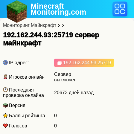
Minecraft
Monitoring
.com
Мониторинг Майнкрафт
192.162.244.93:25719 cервер
майнкрафт
IP адрес:
192.162.244.93
:25719
Сервер
Игроков онлайн
выключен
Последняя
20673 дней назад
проверка онлайна
Версия
Баллы рейтинга
0
Голосов
0