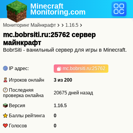
Minecraft
Monitoring
.com
Мониторинг Майнкрафт
1.16.5
mc.bobrsiti.ru:25762 cервер
майнкрафт
BobrSiti - ванильный сервер для игры в Minecraft.
IP адрес:
mc.bobrsiti.ru
:25762
Игроков онлайн
3 из 200
Последняя
20675 дней назад
проверка онлайна
Версия
1.16.5
Баллы рейтинга
0
Голосов
0