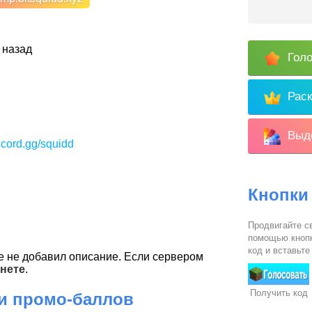
 назад
Голо
Раск
Выде
iscord.gg/squidd
Кнопки
Продвигайте св
помощью кнопк
код и вставьте
 не добавил описание. Если сервером
нете
.
Получить код
 и промо-баллов