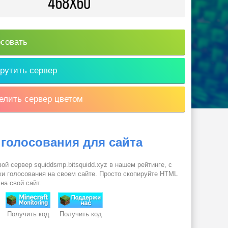
совать
рутить сервер
лить сервер цветом
 голосования для сайта
ой сервер squiddsmp.bitsquidd.xyz в нашем рейтинге, с
и голосования на своем сайте. Просто скопируйте HTML
 на свой сайт.
Получить код
Получить код