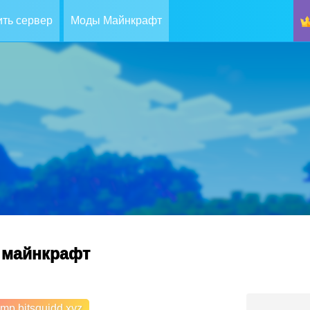
ть сервер
Моды Майнкрафт
р майнкрафт
mp.bitsquidd.xyz