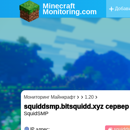
Minecraft
Добави
Monitoring
.com
Мониторинг Майнкрафт
1.20
squiddsmp.bitsquidd.xyz cерве
SquidSMP
IP адрес:
squidds