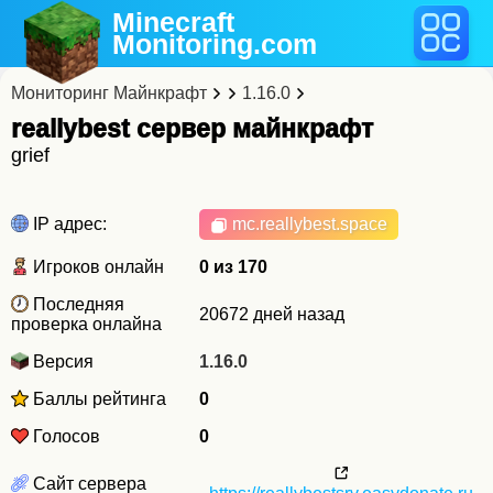
Minecraft
Monitoring
.com
Мониторинг Майнкрафт
1.16.0
reallybest cервер майнкрафт
grief
IP адрес:
mc.reallybest.space
Игроков онлайн
0 из 170
Последняя
20672 дней назад
проверка онлайна
Версия
1.16.0
Баллы рейтинга
0
Голосов
0
Сайт сервера