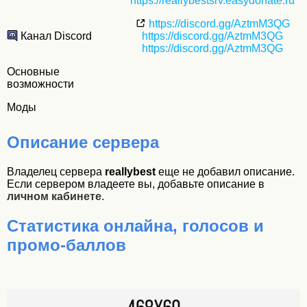
https://reallybestsrv.easydonate.ru
https://discord.gg/AztmM3QG
Канал Discord
https://discord.gg/AztmM3QG
https://discord.gg/AztmM3QG
Основные
возможности
Моды
Описание сервера
Владелец сервера
reallybest
еще не добавил описание.
Если сервером владеете вы, добавьте описание в
личном кабинете
.
Статистика онлайна, голосов и
промо-баллов