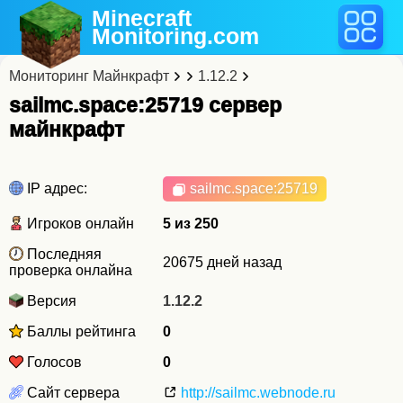
Minecraft
Monitoring
.com
Мониторинг Майнкрафт
1.12.2
sailmc.space:25719 cервер
майнкрафт
IP адрес:
sailmc.space
:25719
Игроков онлайн
5 из 250
Последняя
20675 дней назад
проверка онлайна
Версия
1.12.2
Баллы рейтинга
0
Голосов
0
Сайт сервера
http://sailmc.webnode.ru