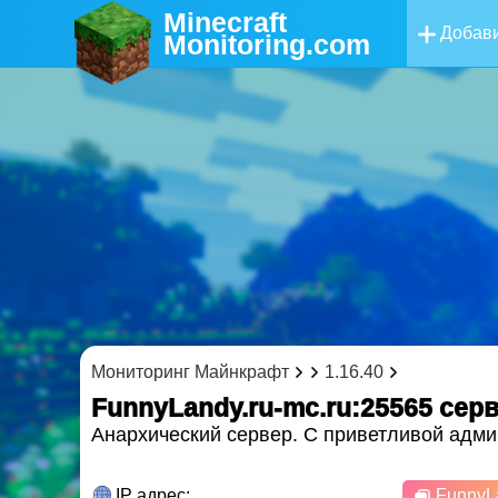
Minecraft
Добави
Monitoring
.com
Мониторинг Майнкрафт
1.16.40
FunnyLandy.ru-mc.ru:25565 cер
Анархический сервер. С приветливой адми
IP адрес:
FunnyLa