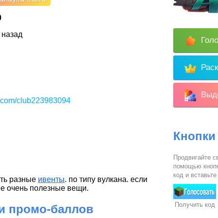
0
 назад
Голо
Раск
Выде
k.com/club223983094
Кнопки
Продвигайте св
помощью кнопк
код и вставьте
сть разные
ивенты
. по типу вулкана. если
ые очень полезные вещи.
Получить код
 и промо-баллов