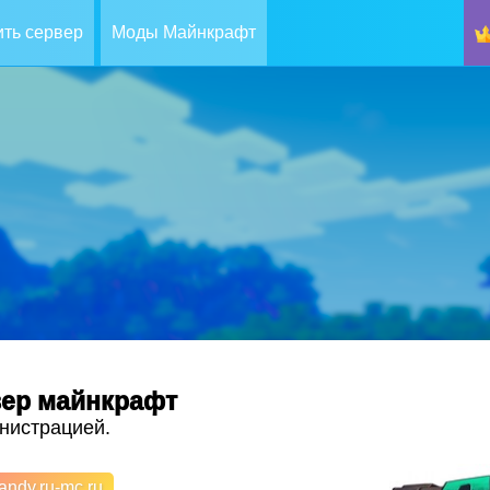
ть сервер
Моды Майнкрафт
вер майнкрафт
нистрацией.
ndy.ru-mc.ru