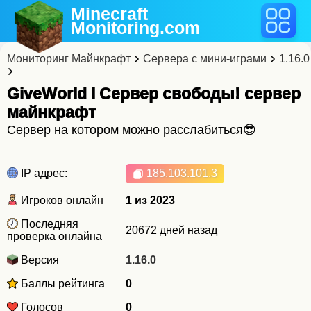
Minecraft
Monitoring
.com
Мониторинг Майнкрафт
Сервера с мини-играми
1.16.0
GiveWorld l Сервер свободы! cервер
майнкрафт
Сервер на котором можно расслабиться😎
IP адрес:
185.103.101.3
Игроков онлайн
1 из 2023
Последняя
20672 дней назад
проверка онлайна
Версия
1.16.0
Баллы рейтинга
0
Голосов
0