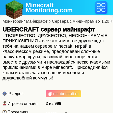
Minecraft
Monitoring
.com
Мониторинг Майнкрафт
Сервера с мини-играми
1.20
UBERCRAFT cервер майнкрафт
, ТВОРЧЕСТВО, ДРУЖЕСТВО, НЕСКОНЧАЕМЫЕ
ПРИКЛЮЧЕНИЯ - все это и многое другое ждет
тебя на нашем сервере Minecraft! Играй в
классическом режиме, преодолевай сложные
паркур-маршруты, развивай свое творчество
вместе с друзьями и наслаждайся нескончаемыми
приключениями в мире Minecraft. Присоединяйся
к нам и стань частью нашей веселой и
дружелюбной коммуны!
IP адрес:
mr.ubercraft.ru
Игроков онлайн
2 из 999
Последняя