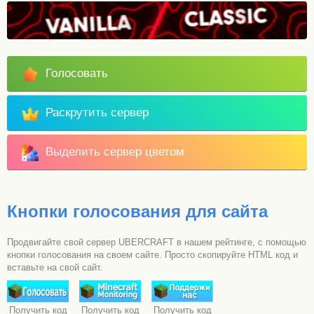
Голосовать
Раскрутить сервер
Выделить сервер цветом
Кнопки голосования для сайта
Продвигайте свой сервер UBERCRAFT в нашем рейтинге, с помощью
кнопки голосования на своем сайте. Просто скопируйте HTML код и
вставьте на свой сайт.
Получить код
Получить код
Получить код